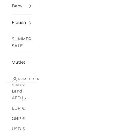
Baby
Frauen
SUMMER
SALE
Outlet
ANMELDEN
GBP £
Land
AED د.إ
EUR €
GBP £
USD $