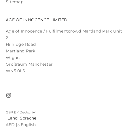
Sitemap
AGE OF INNOCENCE LIMITED
Age of Innocence / Fulfilmentcrowd Martland Park Unit
2
Hillridge Road
Martland Park
Wigan
Großraum Manchester
WN5 0LS
GBP £
Deutsch
Land
Sprache
AED د.إ
English