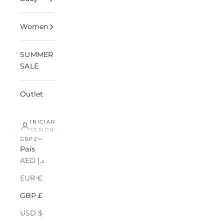
Women
SUMMER
SALE
Outlet
INICIAR
SESIÓN
GBP £
País
AED د.إ
EUR €
GBP £
USD $