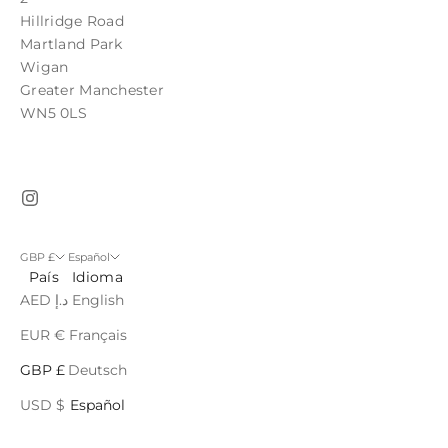
Hillridge Road
Martland Park
Wigan
Greater Manchester
WN5 0LS
GBP £
Español
País
Idioma
AED د.إ
English
EUR €
Français
GBP £
Deutsch
USD $
Español