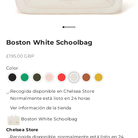
Ir al artículo 1
Ir al artículo 2
Ir al artículo 3
Ir al artículo 4
Ir al artículo 5
Ir al artículo 6
Ir al artículo 7
Boston White Schoolbag
Precio de oferta
£195.00 GBP
Color
Recogida disponible en Chelsea Store
Normalmente está listo en 24 horas
Ver información de la tienda
Boston White Schoolbag
Chelsea Store
Recogida disponible, normalmente está listo en 24