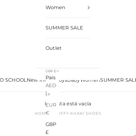
Women
SUMMER SALE
Outlet
GBP £
País
TO SCHOOL
New in
Girls
Boys
Baby
Women
SUMMER SAL
AED
د.إ
La cesta está vacía
EUR
€
HOME
BUFFY KHAKI SHOES
GBP
£