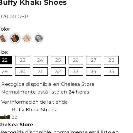
Buffy Khaki Shoes
recio de oferta
£120.00 GBP
olor
ize:
22
23
24
25
26
27
28
29
30
31
32
33
34
35
Recogida disponible en Chelsea Store
Normalmente está listo en 24 horas
Ver información de la tienda
Buffy Khaki Shoes
22
Chelsea Store
Recogida disponible, normalmente está listo en