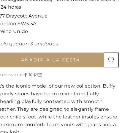
24 horas
177 Draycott Avenue
London SW3 3AJ
Reino Unido
Solo quedan 3 unidades
AÑADIR A LA CESTA
COMPARTIR
t's the iconic model of our new collection. Buffy
woody shoes have been made from fluffy
hearling playfully contrasted with smooth
eather. They are designed to elegantly frame
our child's foot, while the leather insoles ensure
maximum comfort. Team yours with jeans and a
ozy knit.