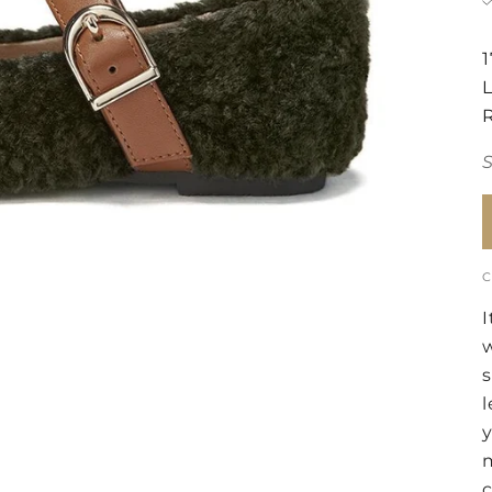
I
s
l
y
c