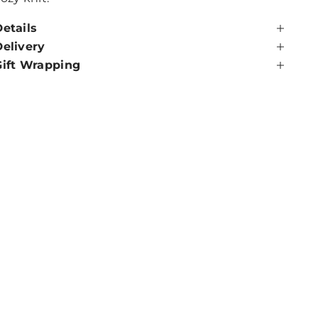
etails
Delivery
Gift Wrapping