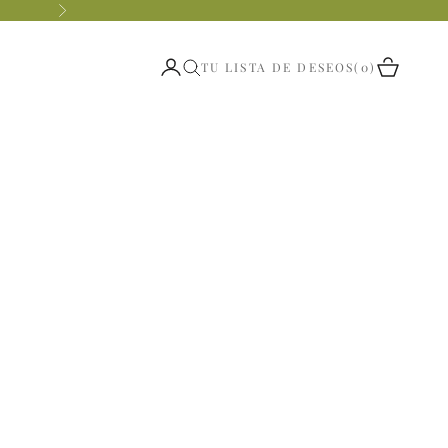
Siguiente
Abrir página de la cuenta
Abrir ces
TU LISTA DE DESEOS
0
Abrir búsqueda