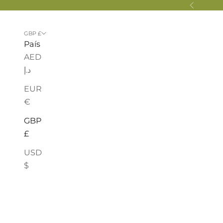
Ir al contenido
Anterior
GBP £
País
AED
د.إ
EUR
€
GBP
£
USD
$