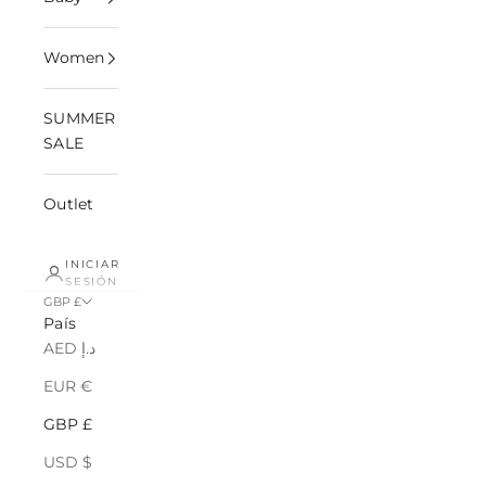
Women
SUMMER
SALE
Outlet
INICIAR
SESIÓN
GBP £
País
AED د.إ
EUR €
GBP £
USD $