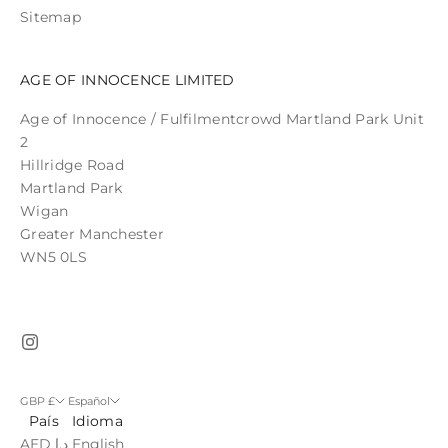
Sitemap
AGE OF INNOCENCE LIMITED
Age of Innocence / Fulfilmentcrowd Martland Park Unit
2
Hillridge Road
Martland Park
Wigan
Greater Manchester
WN5 0LS
GBP £
Español
País
Idioma
AED د.إ
English