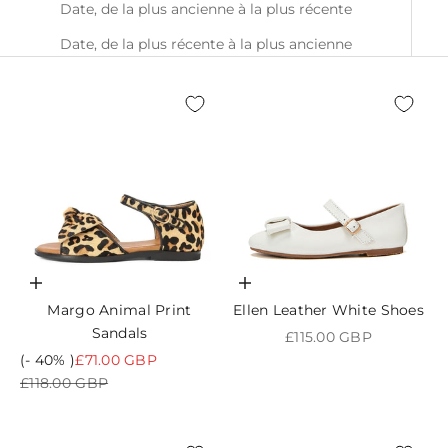
Date, de la plus ancienne à la plus récente
Date, de la plus récente à la plus ancienne
Choisir les options
Choisir les options
Margo Animal Print
Ellen Leather White Shoes
Sandals
Prix de vente
£115.00 GBP
Prix de vente
(- 40% )
£71.00 GBP
Prix normal
£118.00 GBP