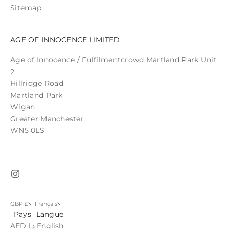
Sitemap
AGE OF INNOCENCE LIMITED
Age of Innocence / Fulfilmentcrowd Martland Park Unit
2
Hillridge Road
Martland Park
Wigan
Greater Manchester
WN5 0LS
GBP £
Français
Pays
Langue
AED د.إ
English