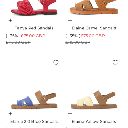
Choisir les options
Choisir les options
Tanya Red Sandals
Elaine Camel Sandals
Prix de vente
Prix de vente
(- 35% )
£75.00 GBP
(- 35% )
£75.00 GBP
Prix normal
Prix normal
£115.00 GBP
£115.00 GBP
Choisir les options
Choisir les options
Elaine 2.0 Blue Sandals
Elaine Yellow Sandals