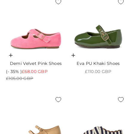
Choisir les options
Choisir les options
Demi Velvet Pink Shoes
Eva PU Khaki Shoes
Prix de vente
Prix de vente
(- 35% )
£68.00 GBP
£110.00 GBP
Prix normal
£105.00 GBP