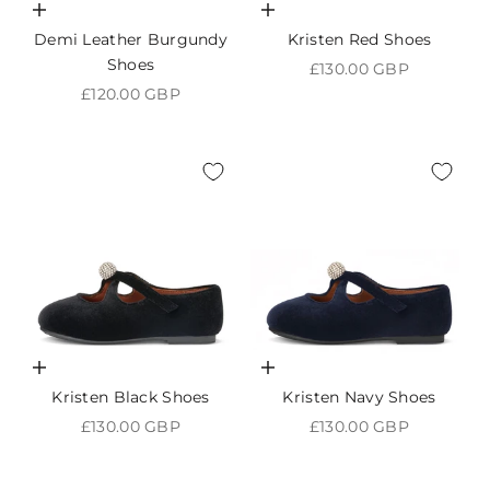
Choisir les options
Choisir les options
Demi Leather Burgundy
Kristen Red Shoes
Shoes
Prix de vente
£130.00 GBP
Prix de vente
£120.00 GBP
Choisir les options
Choisir les options
Kristen Black Shoes
Kristen Navy Shoes
Prix de vente
Prix de vente
£130.00 GBP
£130.00 GBP