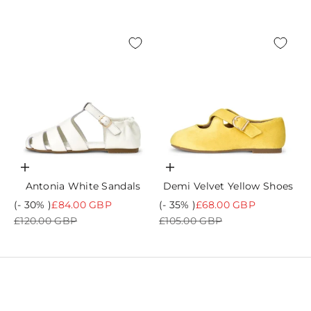
Choisir les options
Choisir les options
Antonia White Sandals
Demi Velvet Yellow Shoes
Prix de vente
Prix de vente
(- 30% )
£84.00 GBP
(- 35% )
£68.00 GBP
Prix normal
Prix normal
£120.00 GBP
£105.00 GBP