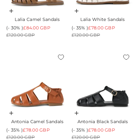
Choisir les options
Choisir les options
Lalia Camel Sandals
Lalia White Sandals
Prix de vente
Prix de vente
(- 30% )
£84.00 GBP
(- 35% )
£78.00 GBP
Prix normal
Prix normal
£120.00 GBP
£120.00 GBP
Choisir les options
Choisir les options
Antonia Camel Sandals
Antonia Black Sandals
Prix de vente
Prix de vente
(- 35% )
£78.00 GBP
(- 35% )
£78.00 GBP
Prix normal
Prix normal
£120.00 GBP
£120.00 GBP