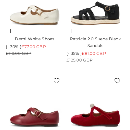
Choisir les options
Choisir les options
Demi White Shoes
Patricia 2.0 Suede Black
Sandals
Prix de vente
(- 30% )
£77.00 GBP
Prix normal
Prix de vente
£110.00 GBP
(- 35% )
£81.00 GBP
Prix normal
£125.00 GBP