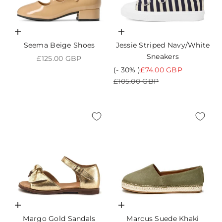
Choisir les options
Choisir les options
Seema Beige Shoes
Jessie Striped Navy/White
Sneakers
Prix de vente
£125.00 GBP
Prix de vente
(- 30% )
£74.00 GBP
Prix normal
£105.00 GBP
Choisir les options
Choisir les options
Margo Gold Sandals
Marcus Suede Khaki