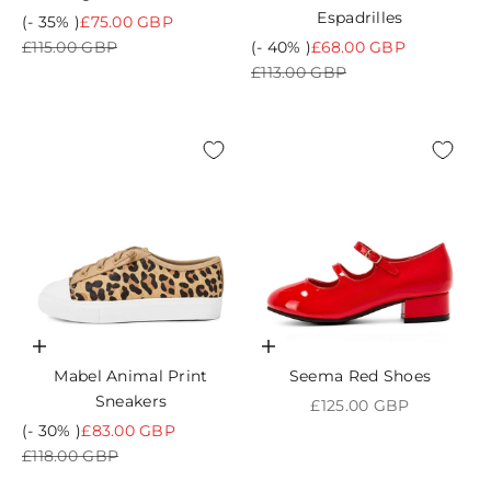
Espadrilles
Prix de vente
(- 35% )
£75.00 GBP
Prix normal
Prix de vente
£115.00 GBP
(- 40% )
£68.00 GBP
Prix normal
£113.00 GBP
Choisir les options
Choisir les options
Mabel Animal Print
Seema Red Shoes
Sneakers
Prix de vente
£125.00 GBP
Prix de vente
(- 30% )
£83.00 GBP
Prix normal
£118.00 GBP