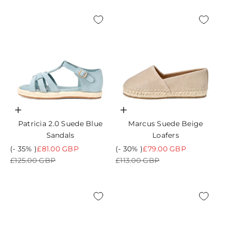
Choisir les options
Choisir les options
Patricia 2.0 Suede Blue
Marcus Suede Beige
Sandals
Loafers
Prix de vente
Prix de vente
(- 35% )
£81.00 GBP
(- 30% )
£79.00 GBP
Prix normal
Prix normal
£125.00 GBP
£113.00 GBP