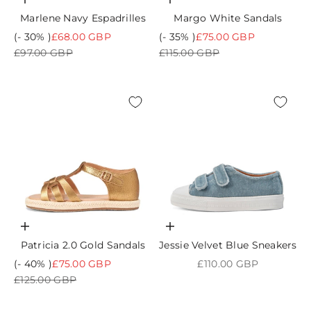
Choisir les options
Choisir les options
Marlene Navy Espadrilles
Margo White Sandals
Prix de vente
Prix de vente
(- 30% )
£68.00 GBP
(- 35% )
£75.00 GBP
Prix normal
Prix normal
£97.00 GBP
£115.00 GBP
Choisir les options
Choisir les options
Patricia 2.0 Gold Sandals
Jessie Velvet Blue Sneakers
Prix de vente
Prix de vente
(- 40% )
£75.00 GBP
£110.00 GBP
Prix normal
£125.00 GBP