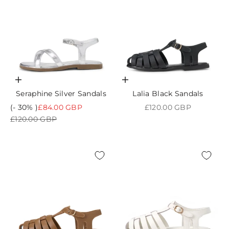
Choisir les options
Choisir les options
Seraphine Silver Sandals
Lalia Black Sandals
Prix de vente
Prix de vente
(- 30% )
£84.00 GBP
£120.00 GBP
Prix normal
£120.00 GBP