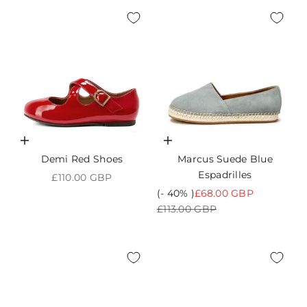
Choisir les options
Choisir les options
Demi Red Shoes
Marcus Suede Blue
Espadrilles
Prix de vente
£110.00 GBP
Prix de vente
(- 40% )
£68.00 GBP
Prix normal
£113.00 GBP