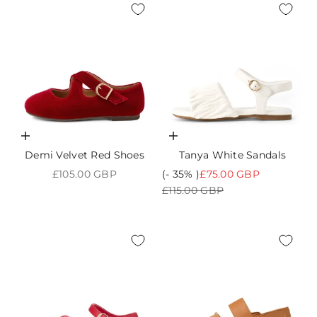
Choisir les options
Choisir les options
Demi Velvet Red Shoes
Tanya White Sandals
Prix de vente
Prix de vente
£105.00 GBP
(- 35% )
£75.00 GBP
Prix normal
£115.00 GBP