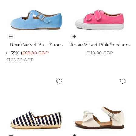
Choisir les options
Choisir les options
Demi Velvet Blue Shoes
Jessie Velvet Pink Sneakers
Prix de vente
Prix de vente
(- 35% )
£68.00 GBP
£110.00 GBP
Prix normal
£105.00 GBP